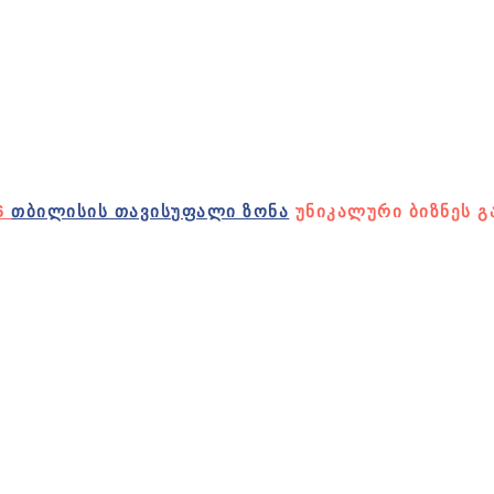
6
ᲗᲑᲘᲚᲘᲡᲘᲡ ᲗᲐᲕᲘᲡᲣᲤᲐᲚᲘ ᲖᲝᲜᲐ
ᲣᲜᲘᲙᲐᲚᲣᲠᲘ ᲑᲘᲖᲜᲔᲡ Გ
CREATED BY SEO ᲡᲐᲐᲒᲔᲜᲢᲝ ᲞᲝᲠᲢᲐᲚᲘ