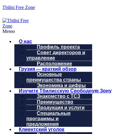
Tbilisi Free Zone
Меню
О нас
Профиль проекта
Совет директоров и
управление
Расположение
Грузия — краткий обзор
Основные
преимущества страны
Экономика и цифры
Изучите Тбилисскую Свободную Зону
Знакомство с ТСЗ
Преимущество
Продукция и услуги
Специальные
программы и
предложения
Клиентский уголок