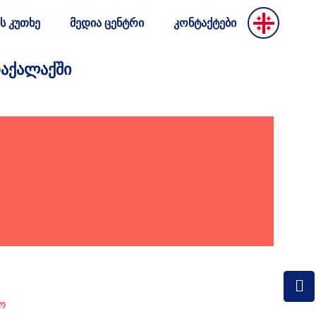
ს კუთხე
მედია ცენტრი
კონტაქტები
ᲐᲥᲐᲚᲐᲥᲨᲘ
Ო