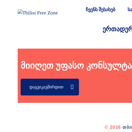
ჩვენს შესახებ
ს
ᲔᲠᲗᲐᲓᲔᲠ
მიიღეთ უფასო კონსულტა
ᲓᲐᲒᲕᲘᲙᲐᲕᲨᲘᲠᲓᲘᲗ
© 2026
ᲗᲑᲘ